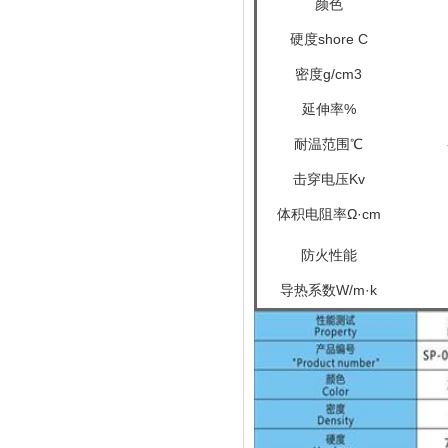
颜色
硬度shore C
密度g/cm3
延伸率%
耐温范围℃
击穿电压Kv
体积电阻率Ω·cm
防火性能
导热系数W/m·k