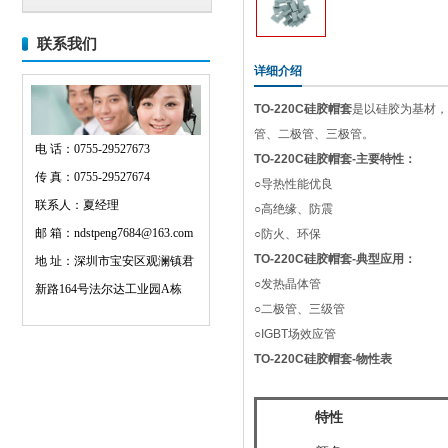
联系我们
详细介绍
TO-220C硅胶帽套
是以硅胶为基材，
管、二极管、三极管。
电 话：0755-29527673
TO-220C硅胶帽套-主要特性：
传 真：0755-29527674
○导热性能优良
联系人：夏经理
○高绝缘、防震
邮 箱：ndstpeng7684@163.com
○防火、环保
TO-220C硅胶帽套-典型应用：
地 址：深圳市宝安区观澜镇君
○发热晶体管
新路164号法尔达工业园A栋
○二极管、三级管
○IGBT场效应管
TO-220C硅胶帽套-物性表
特性